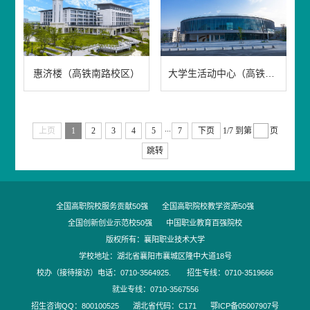
惠济楼（高铁南路校区）
大学生活动中心（高铁南路校区）
...
上页
1
2
3
4
5
7
下页
1/7
到第
页
跳转
全国高职院校服务贡献50强
全国高职院校教学资源50强
全国创新创业示范校50强
中国职业教育百强院校
版权所有：襄阳职业技术大学
学校地址：湖北省襄阳市襄城区隆中大道18号
校办（接待接访）电话：0710-3564925
.
招生专线：0710-3519666
就业专线：0710-3567556
招生咨询QQ：800100525
湖北省代码：C171
鄂ICP备05007907号